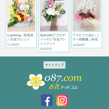
a painting～彩色画
Aphrodit(アプロデ
アマビリス(白)～ミ
／生花アレンジ
ィーテ) / 生花アレ
ディ胡蝶蘭／鉢花
ンジメント
15,500円
18,000円
18,000円
サイトマップ
特集
個人のお客様
2026ひまわりと夏の花特集
誕生日
お祝い花特集～開店・移転・就
結婚記念日
任・公演～
入社・退職
結婚
スタイルで選ぶ