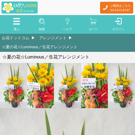
ご相談はこちら
03-5413-8787
選ぶ
検索
ヘルプ
カート
ログイン
お花ドットコム
アレンジメント
☆夏の花☆Luminous／生花アレンジメント
☆夏の花☆Luminous／生花アレンジメント