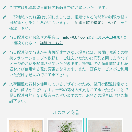
ご注文は配達希望日前日の
16時
までにお願いいたします。
一部地域へのお届けに関しましては、指定できる時間帯の制限や翌々
日配達となるところがございます。「
配達日時の指定について
」をご
確認下さい。
当日配達などお急ぎの場合は、
info@087.com
または
03-5413-8787
に
ご相談ください。
詳細はこちら
当日配達等で当店から直接配達できない場合には、お届け先近くの提
携フラワーショップへ依頼し、ご注文いただいた商品と同じようなイ
メージのお花を配達させていただきます。提携店の入荷事情により花
器および使用する花に変更となります。また、画像サービスがご利用
いただけませんのでご了承下さい。
入荷困難な花材を使用しているデザインのため、翌日の配達指定がで
きない商品がございます。一部の花材の変更をご了承いただくことで
翌日配達可能となる場合もございますので、お急ぎの場合はぜひご相
談下さい。
オススメ商品