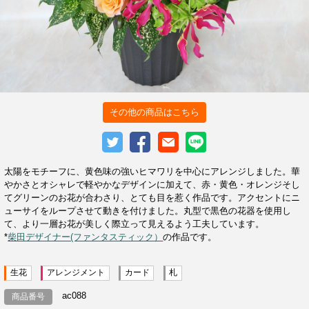
その他の商品はこちら
太陽をモチーフに、黄色味の強いヒマワリを中心にアレンジしました。華
やかさとオシャレで軽やかなデザインに加えて、赤・黄色・オレンジそし
てグリーンのお花が合わさり、とても目を惹く作品です。アクセントにニ
ューサイをループさせて動きを付けました。丸型で黒色の花器を使用し
て、より一層お花が美しく際立って見えるよう工夫しています。
*
柴田デザイナー(ファンタスティック）
の作品です。
生花
アレンジメント
カード
札
ac088
商品番号