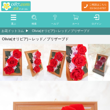
ご相談はこちら
03-5413-8787
選ぶ
検索
ヘルプ
カート
ログイン
お花ドットコム
Olivia(オリビア)～レッド／プリザーブド
Olivia(オリビア)～レッド／プリザーブド