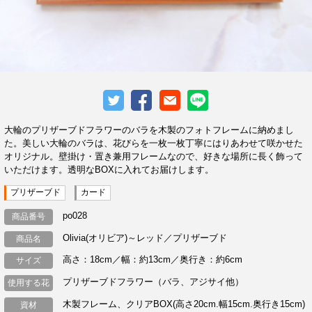
大輪のプリザーブドフラワーのバラを木製のフォトフレームに納めまし
た。美しい大輪のバラは、花びらを一枚一枚丁寧にはりあわせて咲かせた
オリジナル。壁掛け・置き兼用フレームなので、好きな場所に長く飾って
いただけます。透明なBOXに入れてお届けします。
プリザーブド
カード
po028
商品番号
Olivia(オリビア)～レッド／プリザーブド
商品名
高さ：18cm／幅：約13cm／奥行き：約6cm
サイズ
プリザーブドフラワー（バラ、アジサイ他）
使用する花
木製フレーム、クリアBOX(高さ20cm.幅15cm.奥行き15cm)
資材