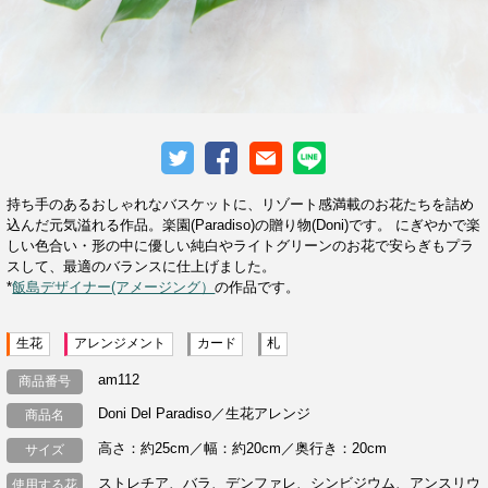
持ち手のあるおしゃれなバスケットに、リゾート感満載のお花たちを詰め
込んだ元気溢れる作品。楽園(Paradiso)の贈り物(Doni)です。 にぎやかで楽
しい色合い・形の中に優しい純白やライトグリーンのお花で安らぎもプラ
スして、最適のバランスに仕上げました。
*
飯島デザイナー(アメージング）
の作品です。
生花
アレンジメント
カード
札
am112
商品番号
Doni Del Paradiso／生花アレンジ
商品名
高さ：約25cm／幅：約20cm／奥行き：20cm
サイズ
ストレチア、バラ、デンファレ、シンビジウム、アンスリウ
使用する花