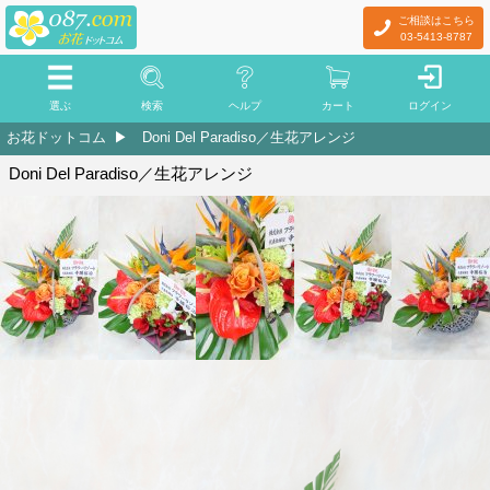
ご相談はこちら
03-5413-8787
選ぶ
検索
ヘルプ
カート
ログイン
お花ドットコム
Doni Del Paradiso／生花アレンジ
Doni Del Paradiso／生花アレンジ