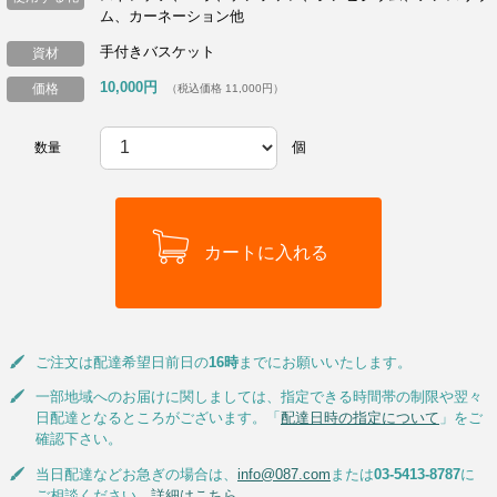
ム、カーネーション他
手付きバスケット
資材
10,000円
価格
（税込価格 11,000円）
個
数量
ご注文は配達希望日前日の
16時
までにお願いいたします。
一部地域へのお届けに関しましては、指定できる時間帯の制限や翌々
日配達となるところがございます。「
配達日時の指定について
」をご
確認下さい。
当日配達などお急ぎの場合は、
info@087.com
または
03-5413-8787
に
ご相談ください。
詳細はこちら